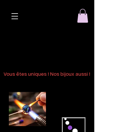
Eclat de perle
Bijoux en perles
de verre au chalumeau
Vous êtes uniques ! Nos bijoux aussi !