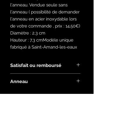
l'anneau. Vendue seule sans
l'anneau ( possibilité de demander
l'anneau en acier inoxydable lors
de votre commande , prix : 14,50€)
Diamètre : 2,3 cm
Hauteur : 7,3 cmModèle unique
fabriqué à Saint-Amand-les-eaux
Satisfait ou remboursé
Voir les conditions dans la rubrique :
Anneau
infos
Si vous souhaitez un anneau,
contactez nous
Inscrivez-vous à notre liste de
diffusion