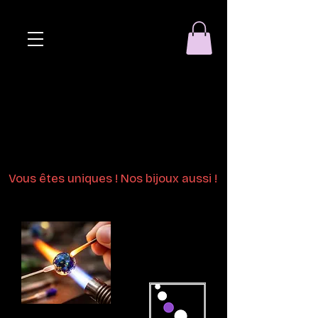
Eclat de perle
Bijoux en perles
de verre au chalumeau
Vous êtes uniques ! Nos bijoux aussi !