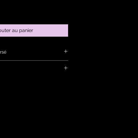
outer au panier
rsé
ans la rubrique : infos
n anneau, contactez nous