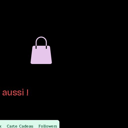
verre
ain
aussi !
x
Carte Cadeau
Followers