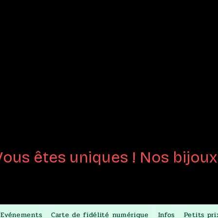
joux en
Perles de 
créées
au chalumeau
Certifiées fait-m
Vous êtes uniques ! Nos bijoux 
Evénements
Carte de fidélité numérique
Infos
Petits pri