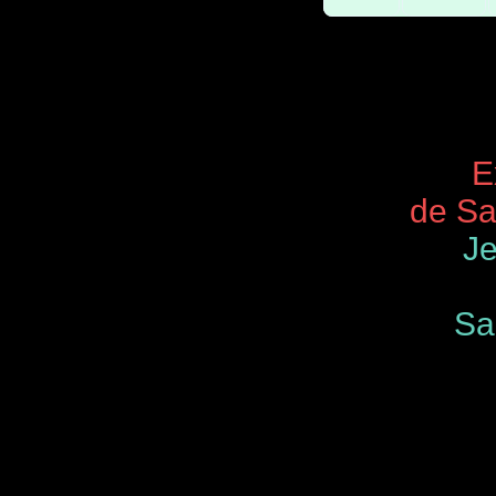
Expos 
de Saint
Je
Samedi
de 9.