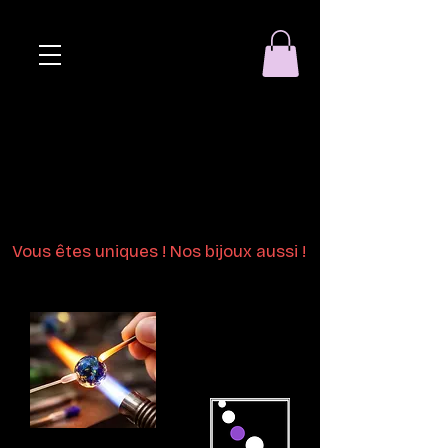
Eclat de perle
Bijoux en perles
de verre au chalumeau
Vous êtes uniques ! Nos bijoux aussi !