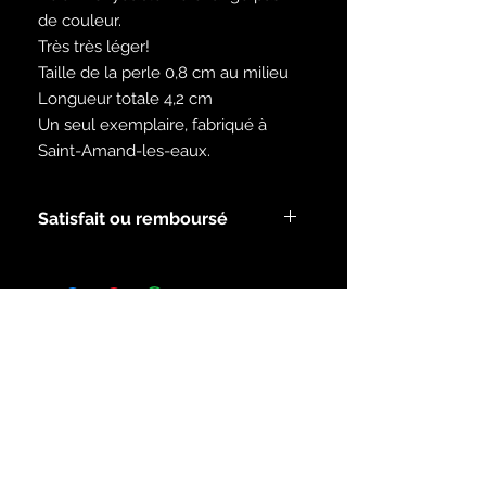
de couleur.
Très très léger!
Taille de la perle 0,8 cm au milieu
Longueur totale 4,2 cm
Un seul exemplaire, fabriqué à
Saint-Amand-les-eaux.
Satisfait ou remboursé
Voir les modalités dans la rubrique
infos.
Inscrivez-vous à notre liste de
diffusion
S`abonner maintenant