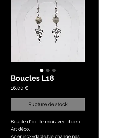
Boucles L18
Prix
16,00 €
Rupture de stock
Boucle d'oreille mini avec charm
Art déco.
Acier inoxydable.Ne change pas