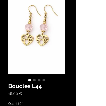
Boucles L44
Prix
16,00 €
Quantité
*