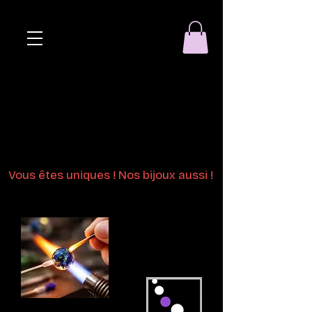
Eclat de perle
Bijoux en perles
de verre au chalumeau
Vous êtes uniques ! Nos bijoux aussi !