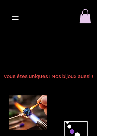
Eclat de perle
Bijoux en perles
de verre au chalumeau
Vous êtes uniques ! Nos bijoux aussi !