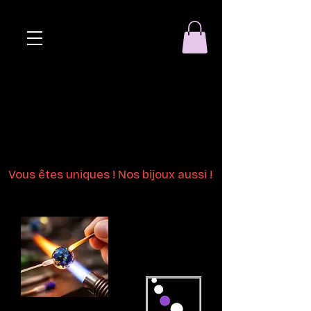
Eclat de perle
Bijoux en perles
de verre au chalumeau
Vous êtes uniques ! Nos bijoux aussi !