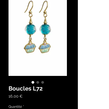
Boucles L72
Prix
16,00 €
Quantité
*