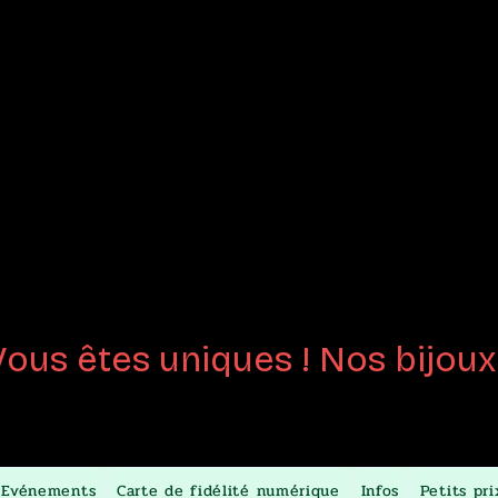
joux en
Perles de 
créées
au chalumeau
Certifiées fait-m
Vous êtes uniques ! Nos bijoux 
Evénements
Carte de fidélité numérique
Infos
Petits pri