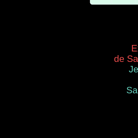
Expos 
de Saint
Je
Samedi
de 9.