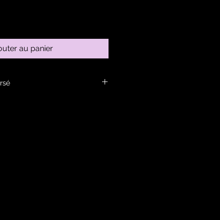
outer au panier
rsé
ans la rubrique infos.