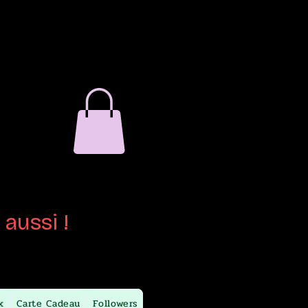
verre
ain
aussi !
x
Carte Cadeau
Followers