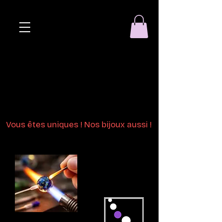
Eclat de perle
Bijoux en perles
de verre au chalumeau
Vous êtes uniques ! Nos bijoux aussi !