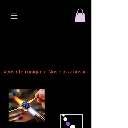
Eclat de perle
Bijoux en perles
de verre au chalumeau
Vous êtes uniques ! Nos bijoux aussi !