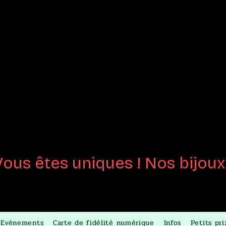
joux en
Perles de 
créées
au chalumeau
Certifiées fait-m
Vous êtes uniques ! Nos bijoux 
Evénements
Carte de fidélité numérique
Infos
Petits pri