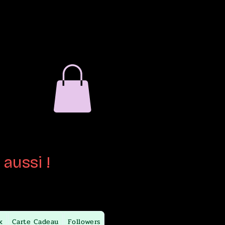
verre
ain
aussi !
x
Carte Cadeau
Followers