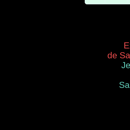
Expos 
de Saint
Je
Samedi
de 9.