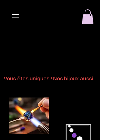
Eclat de perle
Bijoux en perles
de verre au chalumeau
Vous êtes uniques ! Nos bijoux aussi !