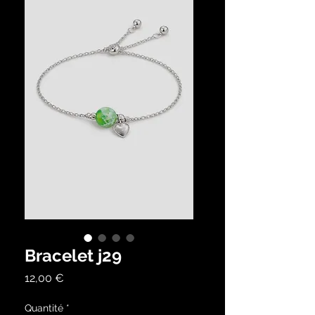
Bracelet j29
Prix
12,00 €
Quantité
*