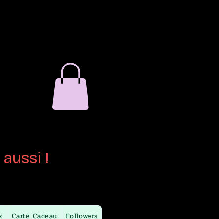
verre
ain
aussi !
x
Carte Cadeau
Followers