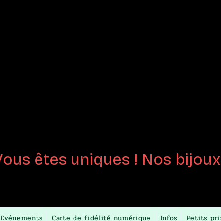
joux en
Perles de 
créées
au chalumeau
Certifiées fait-m
Vous êtes uniques ! Nos bijoux 
Evénements
Carte de fidélité numérique
Infos
Petits pri