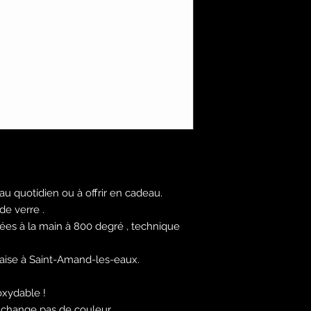
r au quotidien ou à offrir en cadeau.
de verre .
uées à la main à 800 degré , technique
çaise à Saint-Amand-les-eaux.
oxydable !
ne change pas de couleur