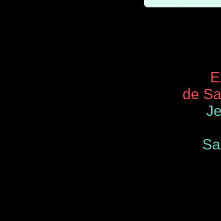
Expos 
de Saint
Je
Samedi
de 9.