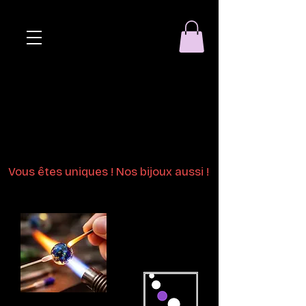
Eclat de perle
Bijoux en perles
de verre au chalumeau
Vous êtes uniques ! Nos bijoux aussi !