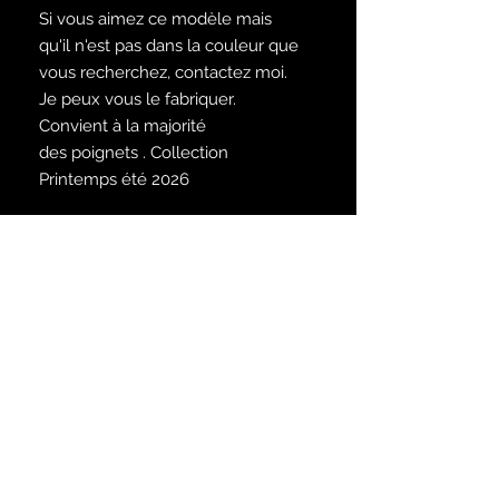
Si vous aimez ce modèle mais
qu'il n'est pas dans la couleur que
vous recherchez, contactez moi.
Je peux vous le fabriquer.
Convient à la majorité
des poignets . Collection
Printemps été 2026
Taille
Ce bracelet convient pour une taille
Satisfait ou remboursé
normale entre 18 et 20 cm. N'hésitez
pas à me demander du sur-mesure
Voir les conditions dans la rubrique :
lors de votre achat
infos
Inscrivez-vous à notre liste de
diffusion