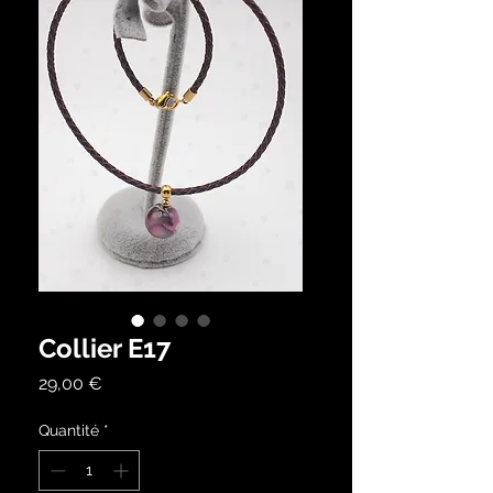
Collier E17
Prix
29,00 €
Quantité
*