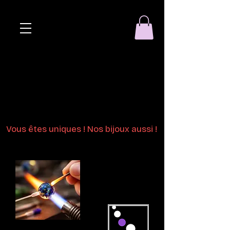
Eclat de perle
Bijoux en perles
de verre au chalumeau
Vous êtes uniques ! Nos bijoux aussi !