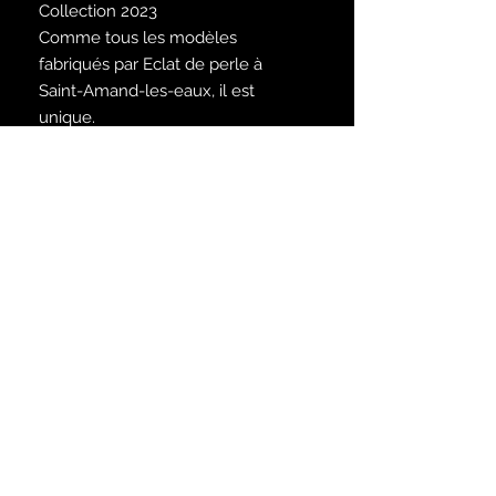
Collection 2023
Comme tous les modèles
fabriqués par Eclat de perle à
Saint-Amand-les-eaux, il est
unique.
Satisfait ou remboursé
Voir les modalités dans la rubrique
infos
Inscrivez-vous à notre liste de
diffusion
S`abonner maintenant