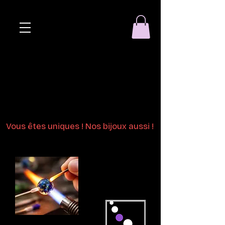
Eclat de perle
Bijoux en perles
de verre au chalumeau
Vous êtes uniques ! Nos bijoux aussi !