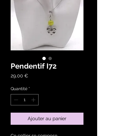
Pendentif I72
Prix
29,00 €
Quantité
*
Ajouter au panier
Ce collier se compose