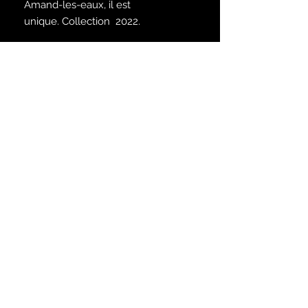
Amand-les-eaux, il est
unique. Collection 2022.
Satisfait ou remboursé
Voir les modalités dans la rubrique
infos
Inscrivez-vous à notre liste de
diffusion
S`abonner maintenant