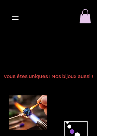
Eclat de perle
Bijoux en perles
de verre au chalumeau
Vous êtes uniques ! Nos bijoux aussi !