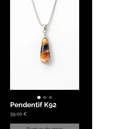
Pendentif K92
Prix
39,00 €