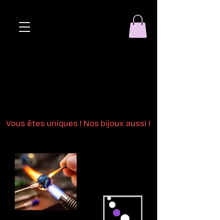
Eclat de perle
Bijoux en perles
de verre au chalumeau
Vous êtes uniques ! Nos bijoux aussi !