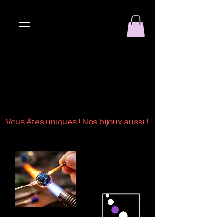
Eclat de perle
Bijoux en perles
de verre au chalumeau
Vous êtes uniques ! Nos bijoux aussi !