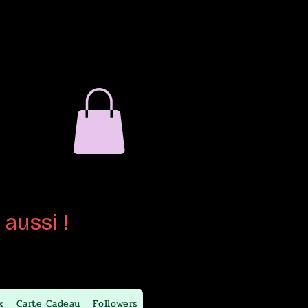
verre
ain
aussi !
x
Carte Cadeau
Followers