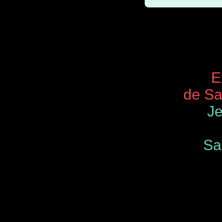
Expos 
de Saint
Je
Samedi
de 9.