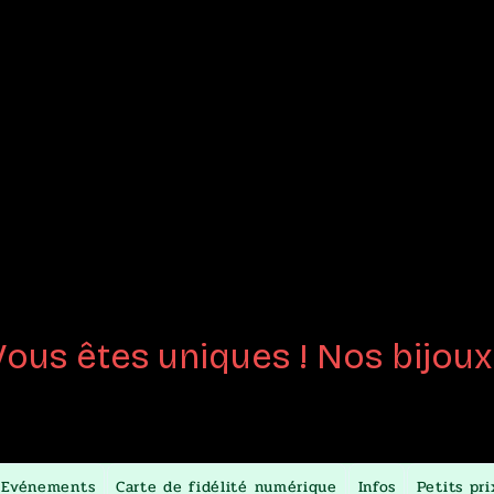
joux en
Perles de 
créées
au chalumeau
Certifiées fait-m
Vous êtes uniques ! Nos bijoux 
Evénements
Carte de fidélité numérique
Infos
Petits pri