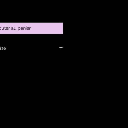
outer au panier
rsé
ans la rubrique infos