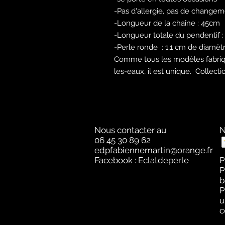
-Pas d'allergie, pas de change
-Longueur de la chaîne : 45cm
-Longueur totale du pendentif :
-Perle ronde : 1,1 cm de diamèt
Comme tous les modèles fabriq
les-eaux, il est unique. Collect
Nous contacter au
N
06 45 30 89 62
edpfabiennemartin@orange.fr
Facebook : Eclatdeperle
P
P
b
P
u
c