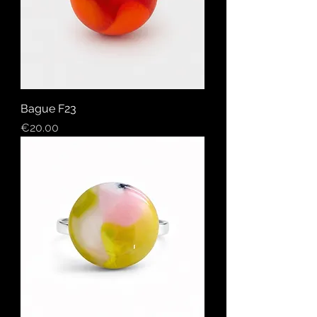
Bague F23
Price
€20.00