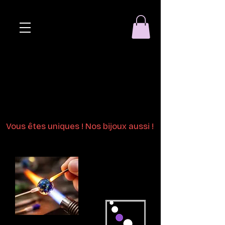
Eclat de perle
Bijoux en perles
de verre au chalumeau
Vous êtes uniques ! Nos bijoux aussi !