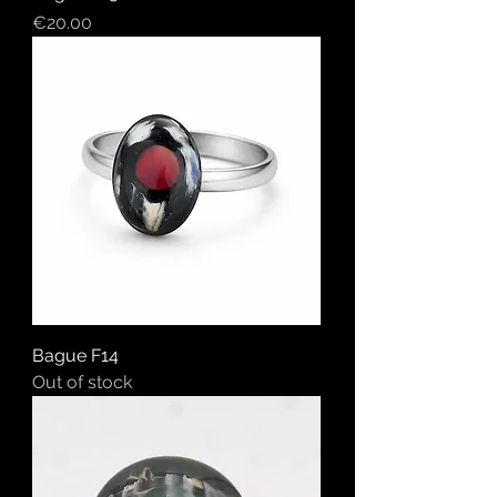
Price
€20.00
Bague F14
Out of stock