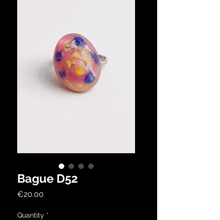
Bague D52
Price
€20.00
Quantity
*