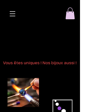
Eclat de perle
Bijoux en perles
de verre au chalumeau
Vous êtes uniques ! Nos bijoux aussi !