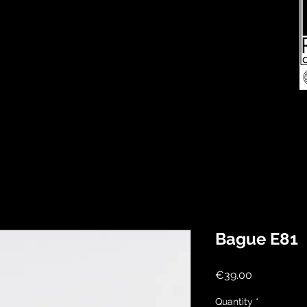
Bague E81
Price
€39.00
Quantity
*