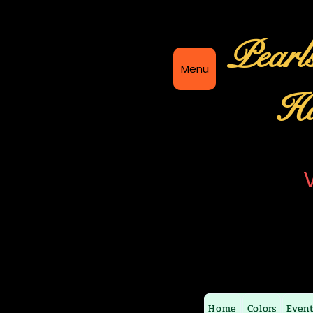
Pearl
Menu
Ha
Home
Colors
Even