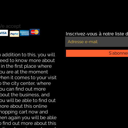
e accept
ayments with Paypal
Inscrivez-vous à notre liste d
ayments by credit card.
ffline payment for click
nd collect delivery
S`abonne
n addition to this, you will
eed to know more about
t in the first place where
ou are at the moment
hen it comes to your visit
o the city center, where
ou can find out more
bout the business, and
ou will be able to find out
ore about this online
hopping cart now and
hen again you will be able
o find out more about this