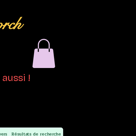
orch
aussi !
wers
Résultats de recherche