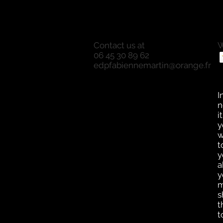
Contact us at
W
06 45 30 89 62
P
edpfabiennemartin@orange.fr
P
O
a
I
n
i
y
w
t
y
a
y
m
s
t
t