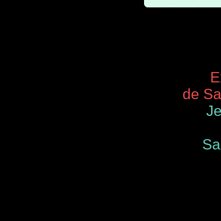
Expos 
de Saint
Je
Samedi
de 9.