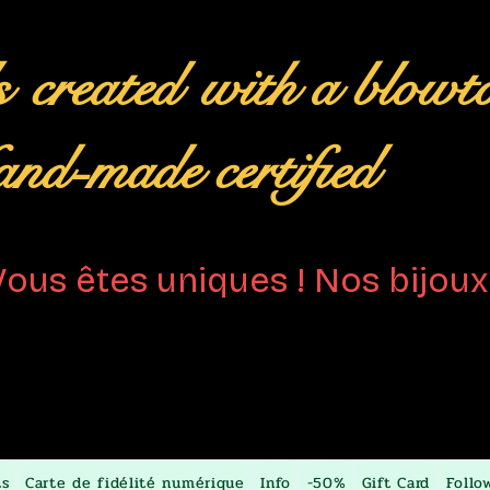
s
created
with a blowt
nd-made certified
Vous êtes uniques ! Nos bijoux 
ts
Carte de fidélité numérique
Info
-50%
Gift Card
Follo