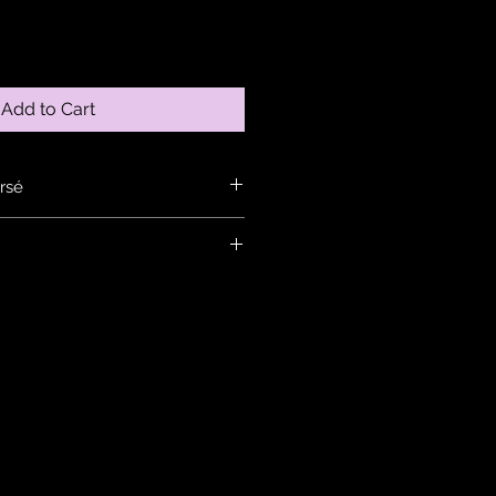
Add to Cart
rsé
ans la rubrique : infos
n anneau, contactez nous