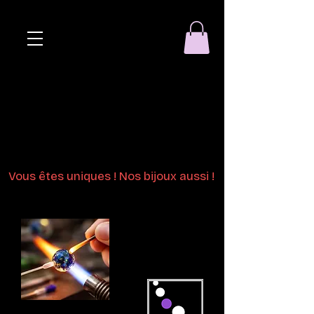
Eclat de perle
Bijoux en perles
de verre au chalumeau
Vous êtes uniques ! Nos bijoux aussi !