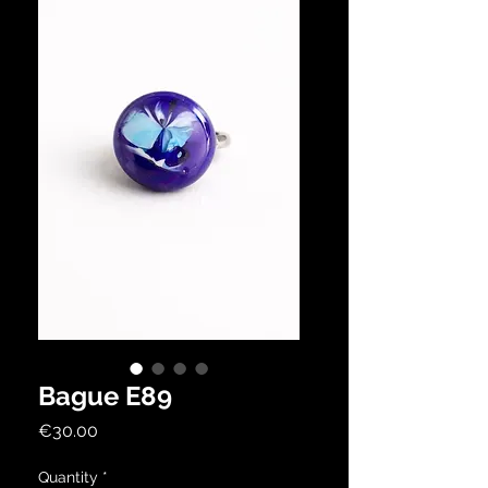
Bague E89
Price
€30.00
Quantity
*