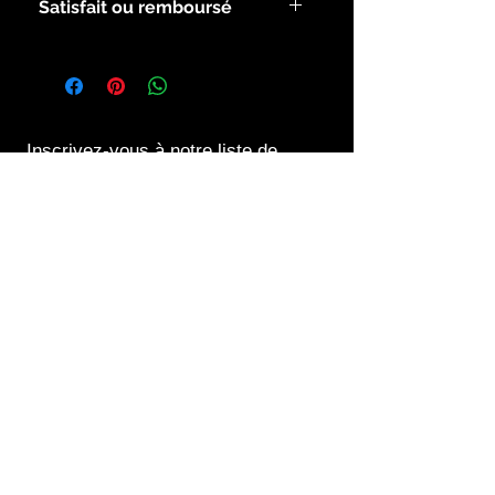
Satisfait ou remboursé
Voir les modalités dans la rubrique
infos.
Inscrivez-vous à notre liste de
diffusion
S`abonner maintenant
Contact us at
06 45 30 89 62