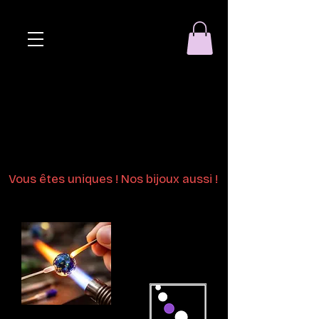
Eclat de perle
Bijoux en perles
de verre au chalumeau
Vous êtes uniques ! Nos bijoux aussi !