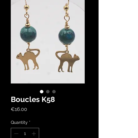
Boucles K58
Price
€16.00
Quantity
*