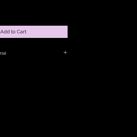
Add to Cart
rsé
 dans la rubrique infos.