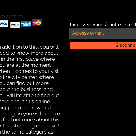
e accept
ayments with Paypal
Inscrivez-vous à notre liste d
ayments by credit card.
ffline payment for click
nd collect delivery
S`abonne
n addition to this, you will
eed to know more about
t in the first place where
ou are at the moment
hen it comes to your visit
o the city center, where
ou can find out more
bout the business, and
ou will be able to find out
ore about this online
hopping cart now and
hen again you will be able
o find out more about this
nline shopping cart now !.
n the same category as