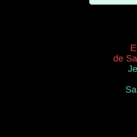
Expos 
de Saint
Je
Samedi
de 9.