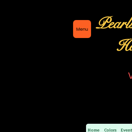
Pearl
Menu
Ha
Home
Colors
Even