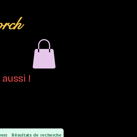
orch
aussi !
wers
Résultats de recherche