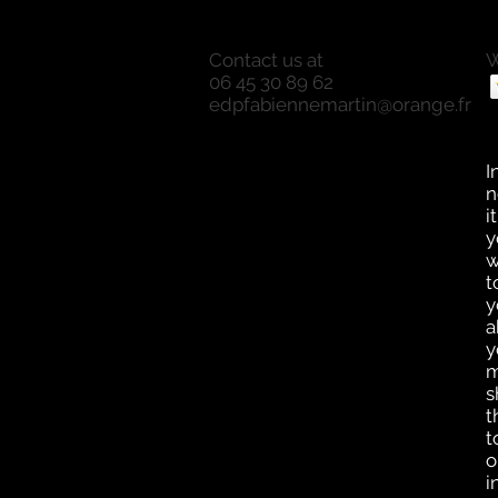
Contact us at
W
06 45 30 89 62
P
edpfabiennemartin@orange.fr
P
O
a
I
n
i
y
w
t
y
a
y
m
s
t
t
o
i