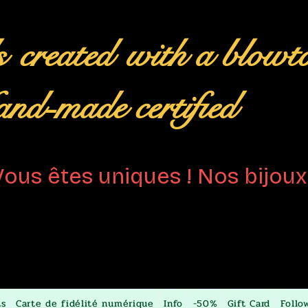
s
created
with a blowt
nd-made certified
Vous êtes uniques ! Nos bijoux 
ts
Carte de fidélité numérique
Info
-50%
Gift Card
Follo