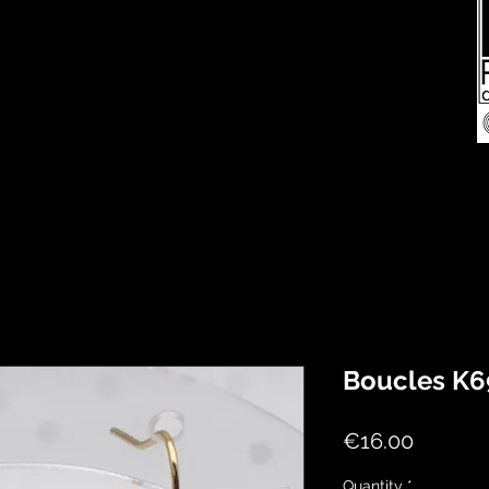
Boucles K6
Price
€16.00
Quantity
*