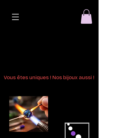
Eclat de perle
Bijoux en perles
de verre au chalumeau
Vous êtes uniques ! Nos bijoux aussi !