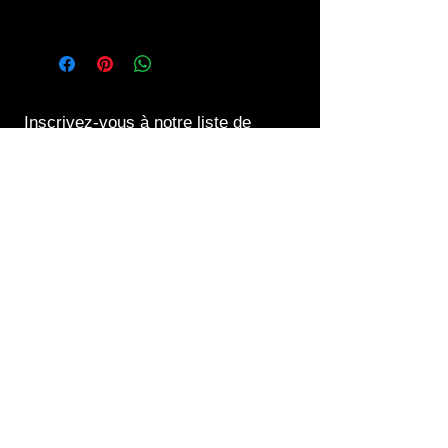
Voir les modalités dans la rubrique
infos.
Inscrivez-vous à notre liste de
diffusion
S`abonner maintenant
Contact us at
06 45 30 89 62
edpfabiennemartin@orange.fr