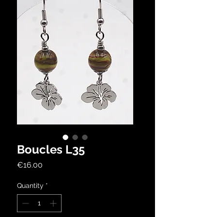
Boucles L35
Price
€16.00
Quantity
*