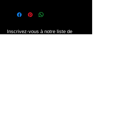
Voir les modalités dans la rubrique
infos.
Inscrivez-vous à notre liste de
diffusion
S`abonner maintenant
Contact us at
06 45 30 89 62
edpfabiennemartin@orange.fr