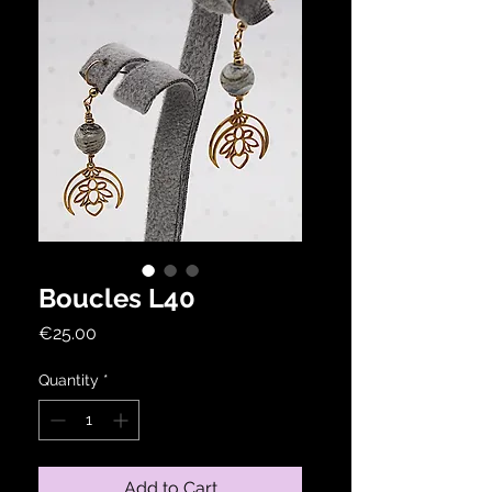
Boucles L40
Price
€25.00
Quantity
*
Add to Cart