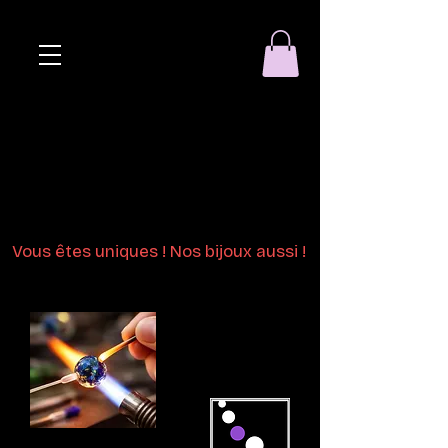
Eclat de perle
Bijoux en perles
de verre au chalumeau
Vous êtes uniques ! Nos bijoux aussi !