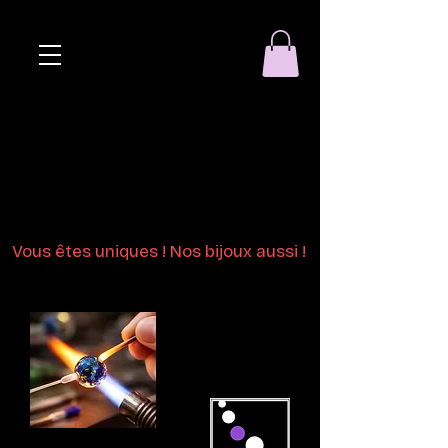
Eclat de perle
Bijoux en perles
de verre au chalumeau
Vous êtes uniques ! Nos bijoux aussi !