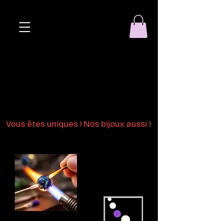
Eclat de perle
Bijoux en perles
de verre au chalumeau
Vous êtes uniques ! Nos bijoux aussi !