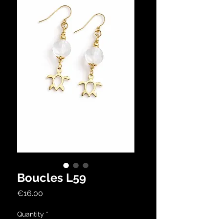
Boucles L59
Price
€16.00
Quantity
*