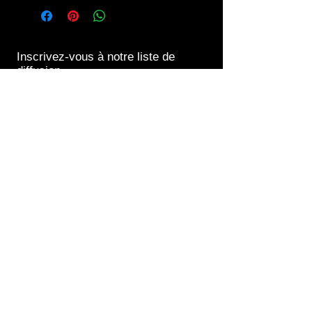
infos.
Inscrivez-vous à notre liste de
diffusion
S`abonner maintenant
Contact us at
06 45 30 89 62
edpfabiennemartin@orange.fr
We accept
Payments with Paypal