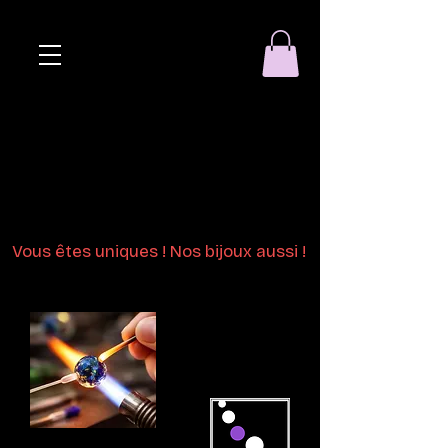
Eclat de perle
Bijoux en perles
de verre au chalumeau
Vous êtes uniques ! Nos bijoux aussi !