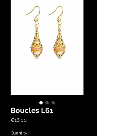
Boucles L61
Price
€16.00
Quantity
*