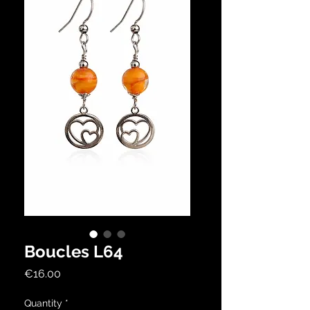
Boucles L64
Price
€16.00
Quantity
*