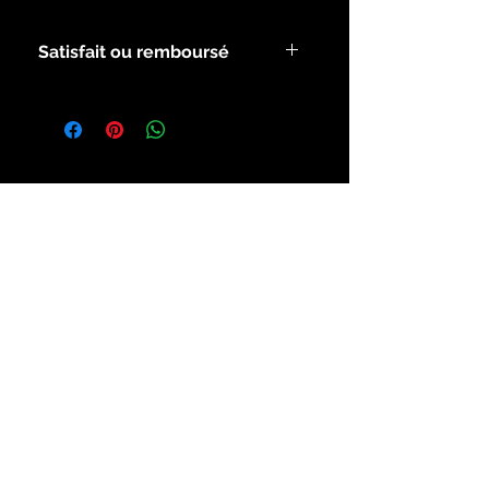
Satisfait ou remboursé
Voir les modalités dans la rubrique
infos.
Inscrivez-vous à notre liste de
diffusion
S`abonner maintenant