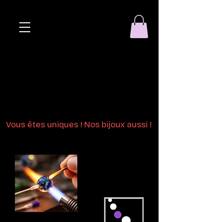
Eclat de perle
Bijoux en perles
de verre au chalumeau
Vous êtes uniques ! Nos bijoux aussi !