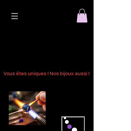
Eclat de perle
Bijoux en perles
de verre au chalumeau
Vous êtes uniques ! Nos bijoux aussi !