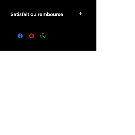
Satisfait ou remboursé
Voir les modalités dans la rubrique
infos.
Inscrivez-vous à notre liste de
diffusion
S`abonner maintenant