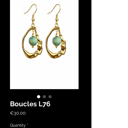
Boucles L76
Price
€30.00
Quantity
*