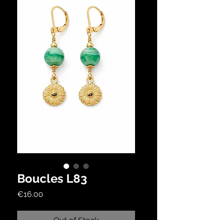
Boucles L83
Price
€16.00