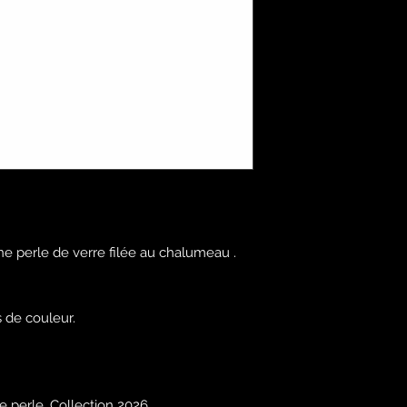
ne perle de verre filée au chalumeau .
 de couleur.
e perle, Collection 2026.