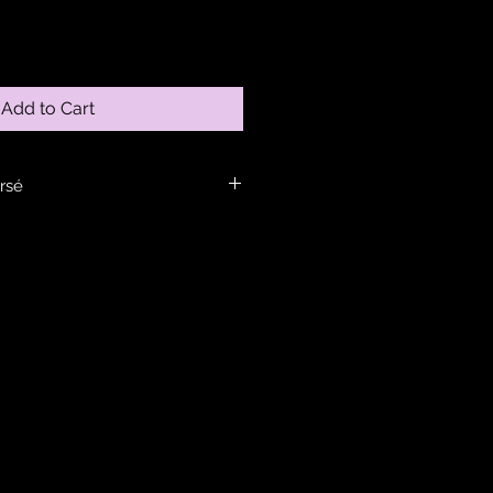
Add to Cart
rsé
ans la rubrique infos.