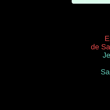
Expos 
de Saint
Je
Samedi
de 9.