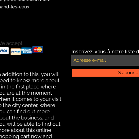
mand-les-eaux.
e accept
ayments with Paypal
Inscrivez-vous à notre liste d
ayments by credit card.
ffline payment for click
nd collect delivery
S`abonne
n addition to this, you will
eed to know more about
t in the first place where
ou are at the moment
hen it comes to your visit
o the city center, where
ou can find out more
bout the business, and
ou will be able to find out
ore about this online
hopping cart now and