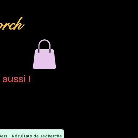
orch
aussi !
wers
Résultats de recherche