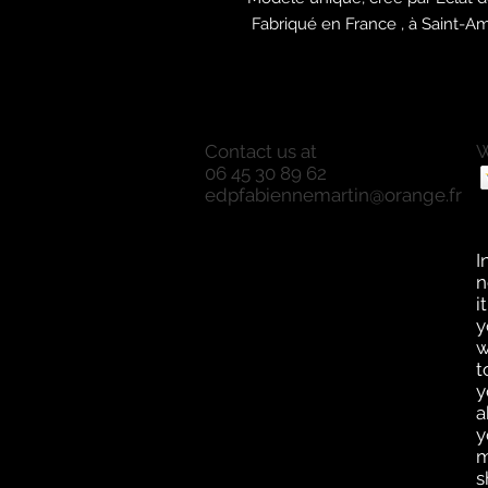
Fabriqué en France , à Saint-A
Contact us at
W
06 45 30 89 62
P
edpfabiennemartin@orange.fr
P
O
a
I
n
i
y
w
t
y
a
y
m
s