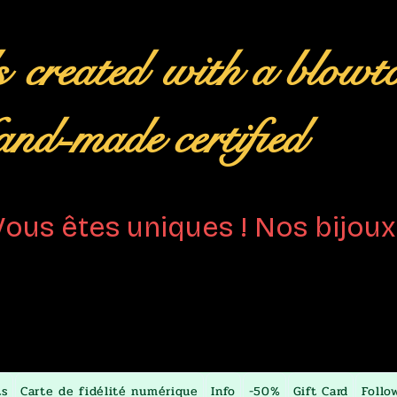
s
created
with a blowt
nd-made certified
Vous êtes uniques ! Nos bijoux 
ts
Carte de fidélité numérique
Info
-50%
Gift Card
Follo