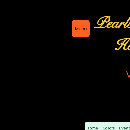
Pearl
Menu
Ha
Home
Colors
Even