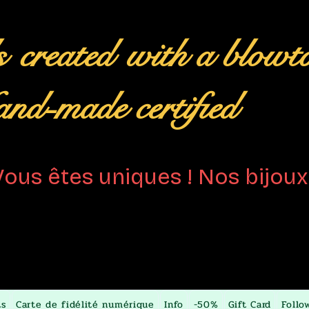
s
created
with a blowt
nd-made certified
Vous êtes uniques ! Nos bijoux 
ts
Carte de fidélité numérique
Info
-50%
Gift Card
Follo