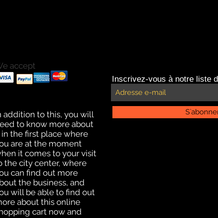
e accept
ayments with Paypal
Inscrivez-vous à notre liste d
ayments by credit card.
ffline payment for click
nd collect delivery
S`abonne
n addition to this, you will
eed to know more about
t in the first place where
ou are at the moment
hen it comes to your visit
o the city center, where
ou can find out more
bout the business, and
ou will be able to find out
ore about this online
hopping cart now and