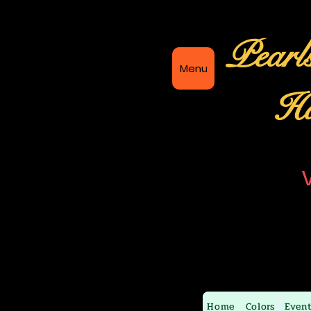
Pearl
Menu
Ha
Home
Colors
Even