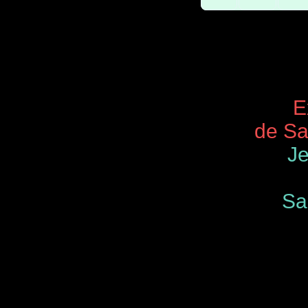
Expos 
de Saint
Je
Samedi
de 9.