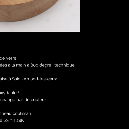
de verre .
uées à la main à 800 degré , technique
çaise à Saint-Amand-les-eaux.
oxydable !
ne change pas de couleur
nneau coulissan
 l'or fin 24K