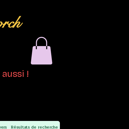
orch
aussi !
wers
Résultats de recherche