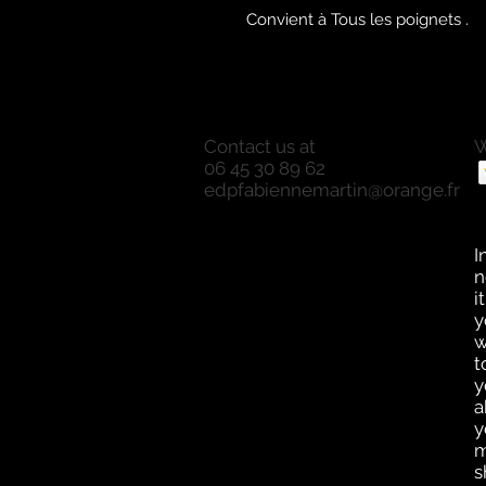
Convient à Tous les poignets .
Contact us at
W
06 45 30 89 62
P
edpfabiennemartin@orange.fr
P
O
a
I
n
i
y
w
t
y
a
y
m
s