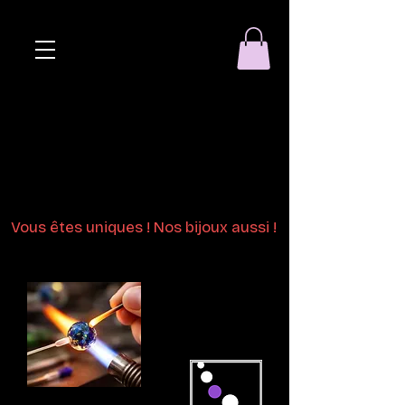
Eclat de perle
Bijoux en perles
de verre au chalumeau
Vous êtes uniques ! Nos bijoux aussi !