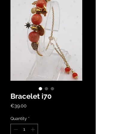
Bracelet i70
Price
€39.00
Quantity
*