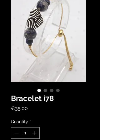
Bracelet i78
Price
€35.00
Quantity
*