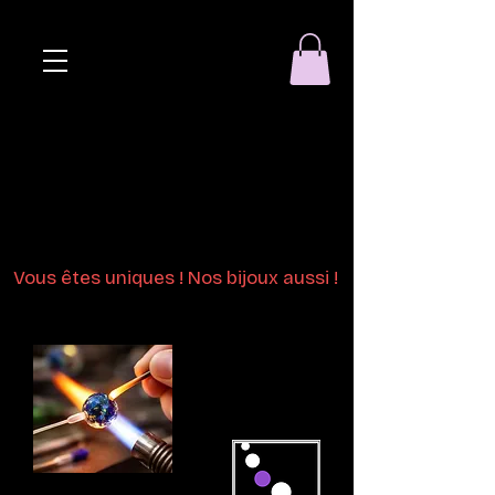
Eclat de perle
Bijoux en perles
de verre au chalumeau
Vous êtes uniques ! Nos bijoux aussi !