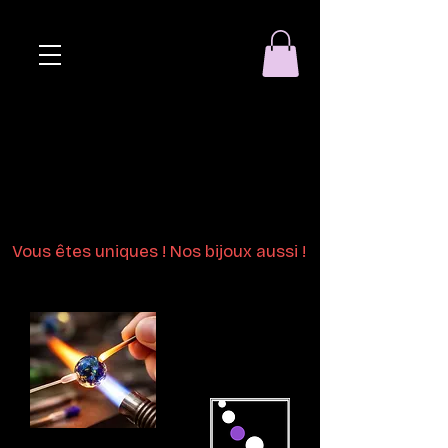
Eclat de perle
Bijoux en perles
de verre au chalumeau
Vous êtes uniques ! Nos bijoux aussi !