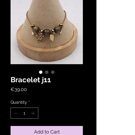
Bracelet j11
Price
€39.00
Quantity
*
Add to Cart