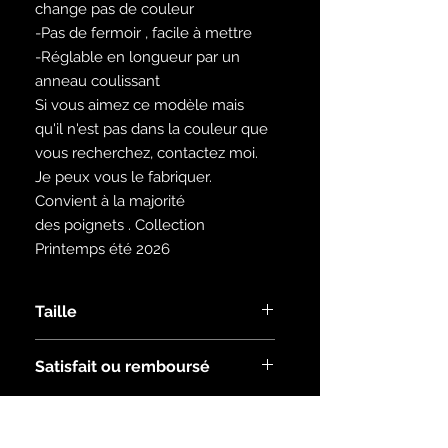
change pas de couleur
-Pas de fermoir , facile à mettre
-Réglable en longueur par un
anneau coulissant
Si vous aimez ce modèle mais
qu'il n'est pas dans la couleur que
vous recherchez, contactez moi.
Je peux vous le fabriquer.
Convient à la majorité
des poignets . Collection
Printemps été 2026
Taille
Ce bracelet convient pour une taille
Satisfait ou remboursé
normale entre 18 et 20 cm. N'hésitez
pas à me demander du sur-mesure
Voir les conditions dans la rubrique :
lors de votre achat
infos