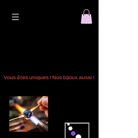
Eclat de perle
Bijoux en perles
de verre au chalumeau
Vous êtes uniques ! Nos bijoux aussi !