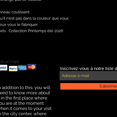
nneau coulissant
'il n'est pas dans la couleur que vous
eux vous le fabriquer.
nets . Collection Printemps été 2026
e accept
ayments with Paypal
Inscrivez-vous à notre liste d
ayments by credit card.
ffline payment for click
nd collect delivery
S`abonne
n addition to this, you will
eed to know more about
t in the first place where
ou are at the moment
hen it comes to your visit
o the city center, where