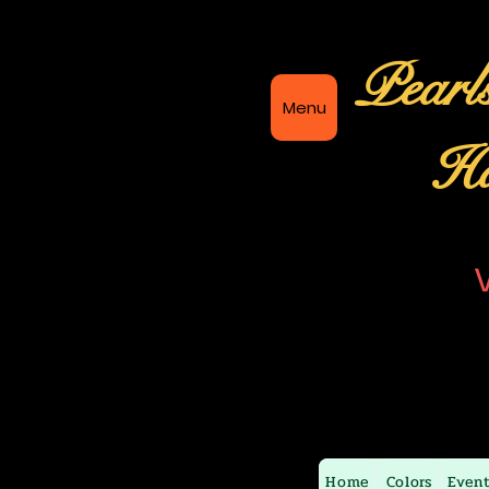
Pearl
Menu
Ha
Home
Colors
Even