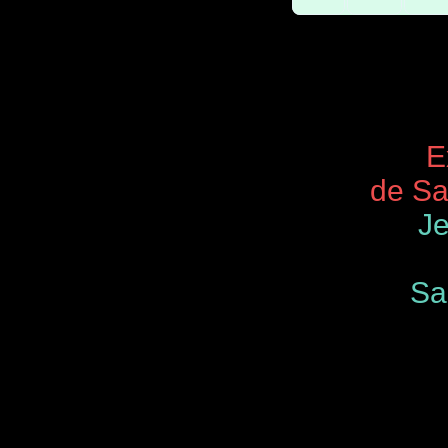
Expos 
de Saint
Je
Samedi
de 9.