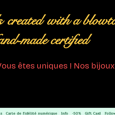
s
created
with a blowt
nd-made certified
Vous êtes uniques ! Nos bijoux 
ts
Carte de fidélité numérique
Info
-50%
Gift Card
Follo