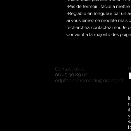
-Pas de fermoir , facile à mettre
-Réglable en longueur par un a
Si vous aimez ce modèle mais qu
recherchez, contactez moi. Je p
Convient à la majorité des poig
Contact us at
W
06 45 30 89 62
P
edpfabiennemartin@orange.fr
P
O
a
I
n
i
y
w
t