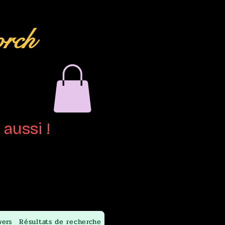
orch
aussi !
wers
Résultats de recherche