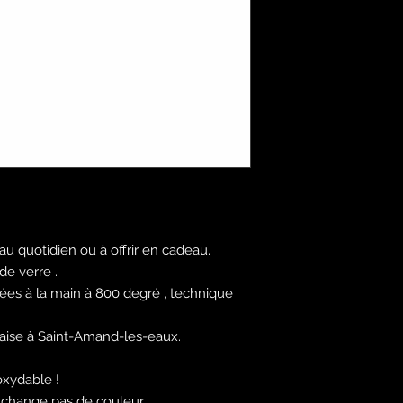
r au quotidien ou à offrir en cadeau.
de verre .
uées à la main à 800 degré , technique
çaise à Saint-Amand-les-eaux.
oxydable !
ne change pas de couleur