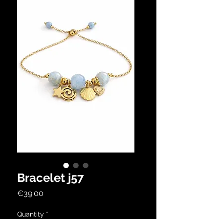
Bracelet j57
Price
€39.00
Quantity
*