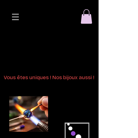
Eclat de perle
Bijoux en perles
de verre au chalumeau
Vous êtes uniques ! Nos bijoux aussi !