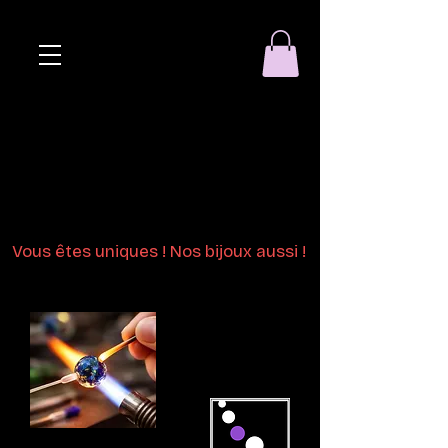
Eclat de perle
Bijoux en perles
de verre au chalumeau
Vous êtes uniques ! Nos bijoux aussi !