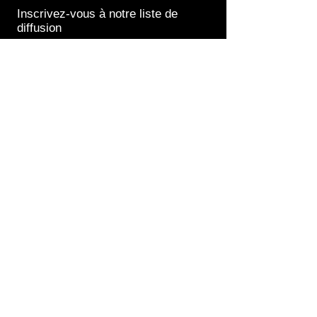
Inscrivez-vous à notre liste de
diffusion
S`abonner maintenant
Contact us at
06 45 30 89 62
edpfabiennemartin@orange.fr
We accept
Payments with Paypal
Payments by credit card.
Offline payment for click and collect
delivery