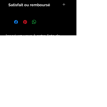
Satisfait ou remboursé
Voir les modalités dans la rubrique
infos
Inscrivez-vous à notre liste de
diffusion
S`abonner maintenant
Contact us at
06 45 30 89 62