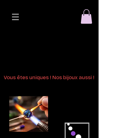
Eclat de perle
Bijoux en perles
de verre au chalumeau
Vous êtes uniques ! Nos bijoux aussi !