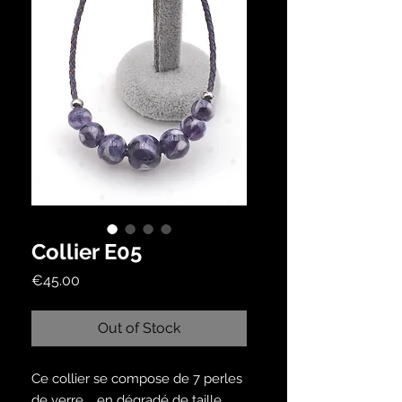
Collier E05
Price
€45.00
Out of Stock
Ce collier se compose de 7 perles
de verre , en dégradé de taille.