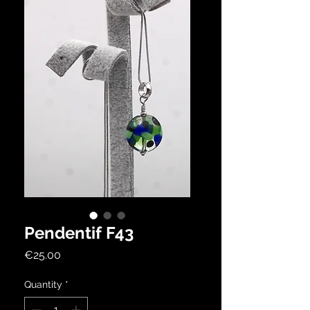
Pendentif F43
Price
€25.00
Quantity
*