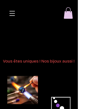
Eclat de perle
Bijoux en perles
de verre au chalumeau
Vous êtes uniques ! Nos bijoux aussi !