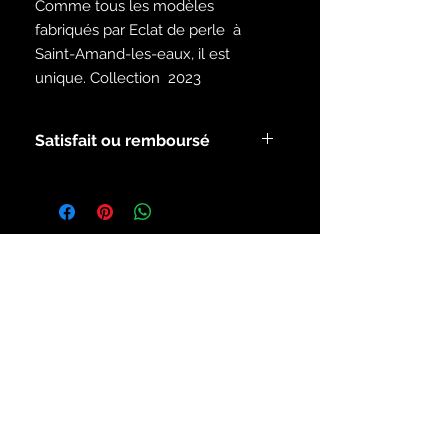
Comme tous les modèles
fabriqués par Eclat de perle à
Saint-Amand-les-eaux, il est
unique. Collection 2023
Satisfait ou remboursé
Voir les modalités dans la rubrique
infos
Inscrivez-vous à notre liste de
diffusion
S`abonner maintenant