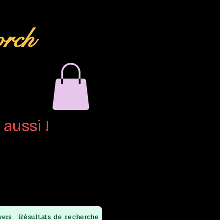
orch
aussi !
wers
Résultats de recherche