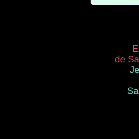
Expos 
de Saint
Je
Samedi
de 9.