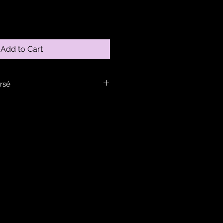
Add to Cart
rsé
ans la rubrique infos