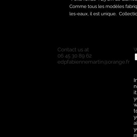
Comme tous les modèles fabriq
les-eaux, il est unique. Collect
Contact us at
W
06 45 30 89 62
P
edpfabiennemartin@orange.fr
P
O
a
I
n
i
y
w
t
y
a
y
m