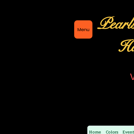
Pearl
Menu
Ha
Home
Colors
Even