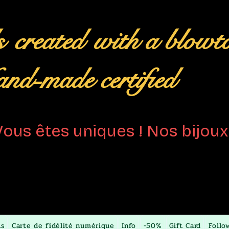
s
created
with a blowt
nd-made certified
Vous êtes uniques ! Nos bijoux 
ts
Carte de fidélité numérique
Info
-50%
Gift Card
Follo