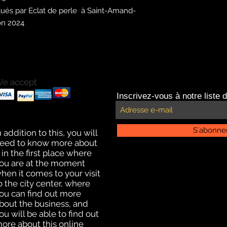
ués par Eclat de perle à Saint-Amand-
ion 2024
e accept
ayments with Paypal
Inscrivez-vous à notre liste d
ayments by credit card.
ffline payment for click
nd collect delivery
S`abonne
n addition to this, you will
eed to know more about
t in the first place where
ou are at the moment
hen it comes to your visit
o the city center, where
ou can find out more
bout the business, and
ou will be able to find out
ore about this online