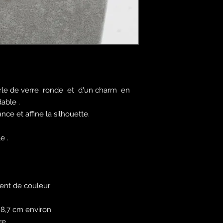
erle de verre ronde et d'un charm en
able .
ce et affine la silhouette.
le .
ment de couleur
 8,7 cm environ
re