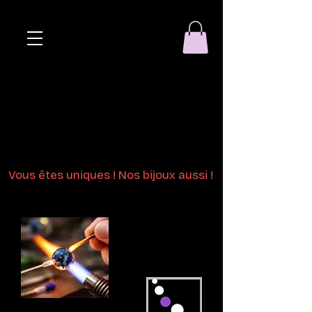
Eclat de perle
Bijoux en perles
de verre au chalumeau
Vous êtes uniques ! Nos bijoux aussi !