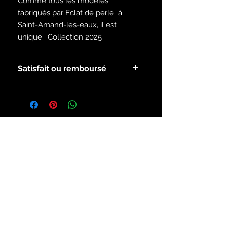
Comme tous les modèles
fabriqués par Eclat de perle à
Saint-Amand-les-eaux, il est
unique. Collection 2025
Satisfait ou remboursé
Voir les modalités dans la rubrique
infos
Inscrivez-vous à notre liste de
diffusion
S`abonner maintenant