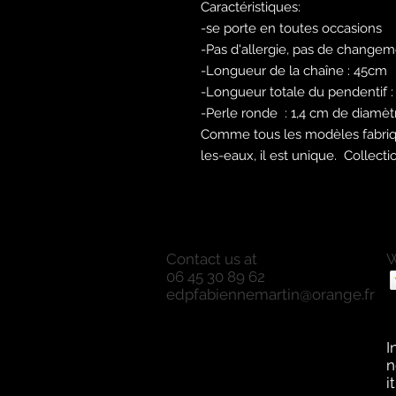
Caractéristiques:
-se porte en toutes occasions
-Pas d'allergie, pas de change
-Longueur de la chaîne : 45cm
-Longueur totale du pendentif :
-Perle ronde : 1,4 cm de diamèt
Comme tous les modèles fabriq
les-eaux, il est unique. Collect
Contact us at
W
06 45 30 89 62
P
edpfabiennemartin@orange.fr
P
O
a
I
n
i