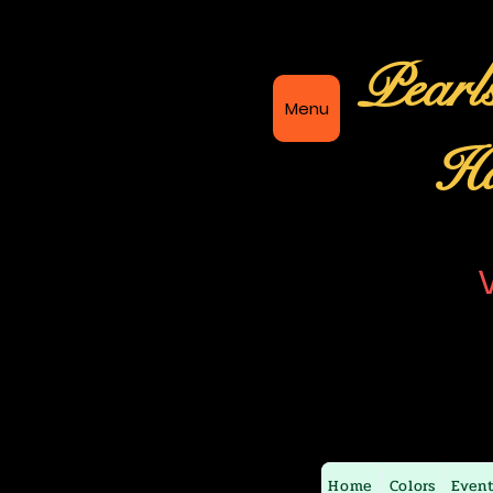
Pearl
Menu
Ha
Home
Colors
Even