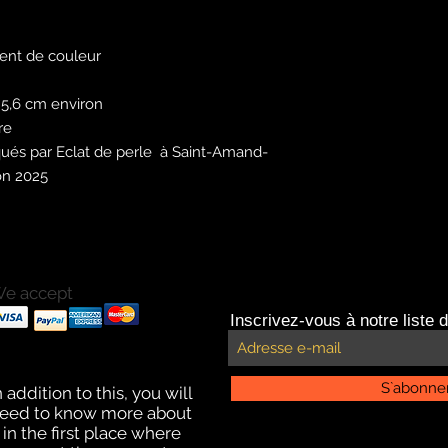
ment de couleur
 5,6 cm environ
re
ués par Eclat de perle à Saint-Amand-
ion 2025
e accept
ayments with Paypal
Inscrivez-vous à notre liste d
ayments by credit card.
ffline payment for click
nd collect delivery
S`abonne
n addition to this, you will
eed to know more about
t in the first place where