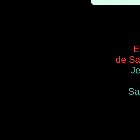
Expos 
de Saint
Je
Samedi
de 9.