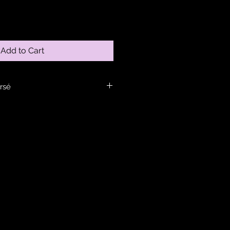
Add to Cart
rsé
ans la rubrique infos