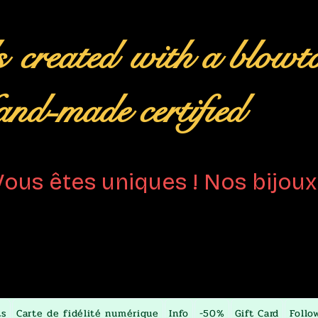
s
created
with a blowt
nd-made certified
Vous êtes uniques ! Nos bijoux 
ts
Carte de fidélité numérique
Info
-50%
Gift Card
Follo