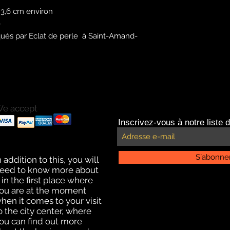
 3,6 cm environ
e
ués par Eclat de perle à Saint-Amand-
e accept
ayments with Paypal
Inscrivez-vous à notre liste d
ayments by credit card.
ffline payment for click
nd collect delivery
S`abonne
n addition to this, you will
eed to know more about
t in the first place where
ou are at the moment
hen it comes to your visit
o the city center, where
ou can find out more