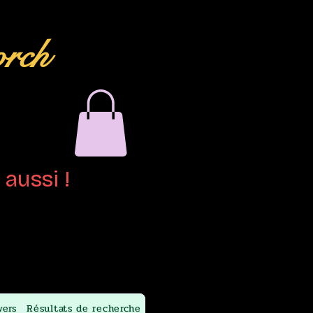
orch
aussi !
wers
Résultats de recherche