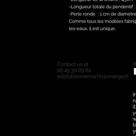
-Longueur totale du pendentif :
-Perle ronde : 1 cm de diamètr
Comme tous les modèles fabriq
les-eaux, il est unique.
Contact us at
W
06 45 30 89 62
P
edpfabiennemartin@orange.fr
P
O
a
I
n
i
y
w
t
y