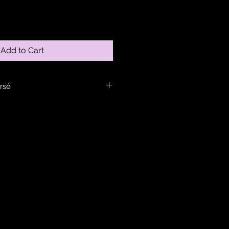
Add to Cart
rsé
ans la rubrique infos