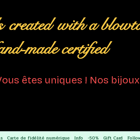
s
created
with a blowt
nd-made certified
Vous êtes uniques ! Nos bijoux 
ts
Carte de fidélité numérique
Info
-50%
Gift Card
Follo