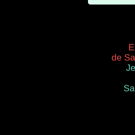
Expos 
de Saint
Je
Samedi
de 9.