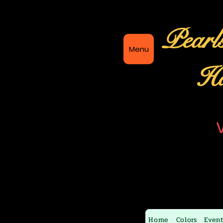
Pearl
Menu
Ha
Home
Colors
Even